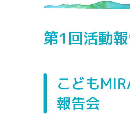
第1回活動
こどもMI
報告会